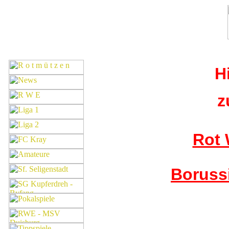
H
z
Rot 
Boruss