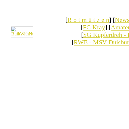
[
R o t m ü t z e n
] [
New
[
FC Kray
] [
Amate
[
SG Kupferdreh - 
[
RWE - MSV Duisbur