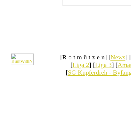
[R o t m ü t z e n] [
News
] 
[
Liga 2
] [
Liga 3
] [
Amat
[
SG Kupferdreh - Byfan