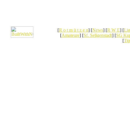
[
R o t m ü t z e n
] [
News
] [
R W E
] [
Lig
[
Amateure
] [
Sf. Seligenstadt
] [
SG Kup
[
Tip