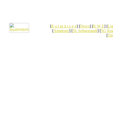
[
R o t m ü t z e n
] [
News
] [
R W E
] [
Lig
[
Amateure
] [
Sf. Seligenstadt
] [
SG Kup
[
Tip