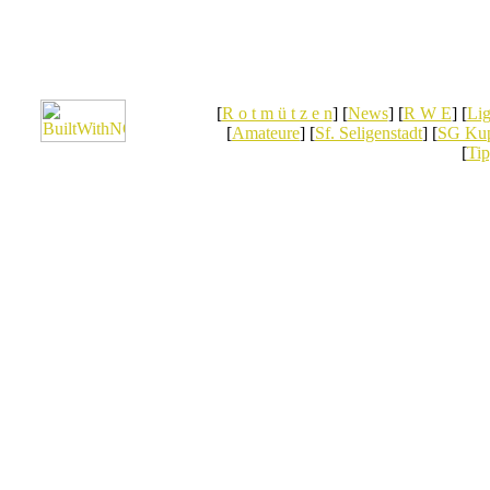
[
R o t m ü t z e n
] [
News
] [
R W E
] [
Lig
[
Amateure
] [
Sf. Seligenstadt
] [
SG Kup
[
Tip